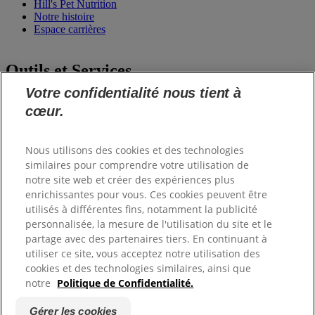
Hill's Pet Nutrition
Notre histoire
Espace carrières
Outils et Services
Votre confidentialité nous tient à
Commande de matériel
cœur.
Formations
Club Hill's
Nous utilisons des cookies et des technologies
Informations
similaires pour comprendre votre utilisation de
notre site web et créer des expériences plus
enrichissantes pour vous. Ces cookies peuvent être
Nous contacter
utilisés à différentes fins, notamment la publicité
FAQ
Mon profil
personnalisée, la mesure de l'utilisation du site et le
Engagements Hill's
partage avec des partenaires tiers. En continuant à
utiliser ce site, vous acceptez notre utilisation des
cookies et des technologies similaires, ainsi que
Droits d'auteur ©
Hill's. Tous droits réservés.
Politique de confidentialité
notre
Politique de Confidentialité.
Mentions légales
Plan du Site
Gérer les cookies