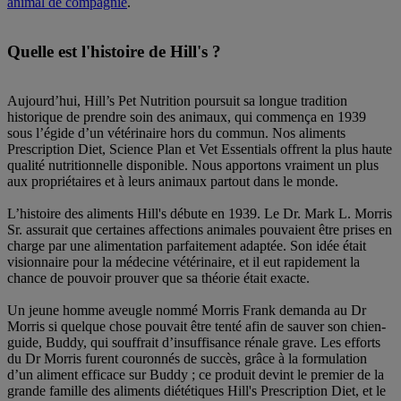
animal de compagnie
.
Quelle est l'histoire de Hill's ?
Aujourd’hui, Hill’s Pet Nutrition poursuit sa longue tradition
historique de prendre soin des animaux, qui commença en 1939
sous l’égide d’un vétérinaire hors du commun. Nos aliments
Prescription Diet, Science Plan et Vet Essentials offrent la plus haute
qualité nutritionnelle disponible. Nous apportons vraiment un plus
aux propriétaires et à leurs animaux partout dans le monde.
L’histoire des aliments Hill's débute en 1939. Le Dr. Mark L. Morris
Sr. assurait que certaines affections animales pouvaient être prises en
charge par une alimentation parfaitement adaptée. Son idée était
visionnaire pour la médecine vétérinaire, et il eut rapidement la
chance de pouvoir prouver que sa théorie était exacte.
Un jeune homme aveugle nommé Morris Frank demanda au Dr
Morris si quelque chose pouvait être tenté afin de sauver son chien-
guide, Buddy, qui souffrait d’insuffisance rénale grave. Les efforts
du Dr Morris furent couronnés de succès, grâce à la formulation
d’un aliment efficace sur Buddy ; ce produit devint le premier de la
grande famille des aliments diététiques Hill's Prescrip­tion Diet, et le