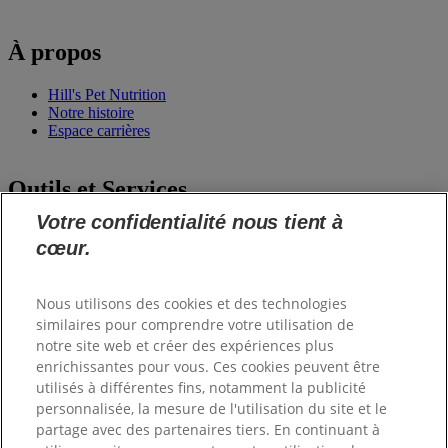
À propos
Hill's Pet Nutrition
Notre histoire
Espace carrières
Outils et Services
Votre confidentialité nous tient à
Commande de matériel
cœur.
Formations
Club Hill's
Nous utilisons des cookies et des technologies
Informations
similaires pour comprendre votre utilisation de
notre site web et créer des expériences plus
enrichissantes pour vous. Ces cookies peuvent être
Nous contacter
FAQ
utilisés à différentes fins, notamment la publicité
Mon profil
personnalisée, la mesure de l'utilisation du site et le
Engagements Hill's
partage avec des partenaires tiers. En continuant à