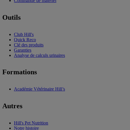
Commande de matériel
Outils
Club Hill's
Quick Reco
Clé des produits
Garanties
Analyse de calculs urinaires
Formations
Académie Vétérinaire Hill’s
Autres
Hill's Pet Nutrition
Notre histoire