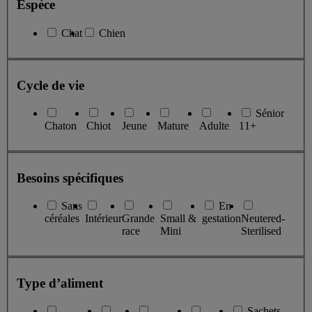
Espèce
Chat
Chien
Cycle de vie
Sénior
Chaton
Chiot
Jeune
Mature
Adulte
11+
Besoins spécifiques
Sans
En
céréales
Intérieur
Grande
Small &
gestation
Neutered-
race
Mini
Sterilised
Type d’aliment
Sachets