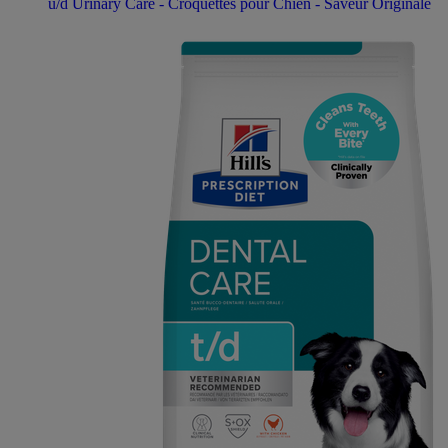
u/d Urinary Care - Croquettes pour Chien - Saveur Originale