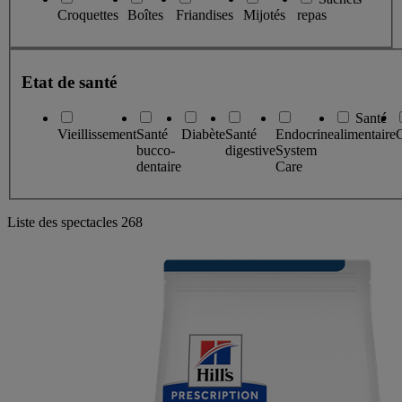
Croquettes
Boîtes
Friandises
Mijotés
repas
Etat de santé
Santé
Vieillissement
Santé
Diabète
Santé
Endocrine
alimentaire
C
bucco-
digestive
System
dentaire
Care
Liste des spectacles
268